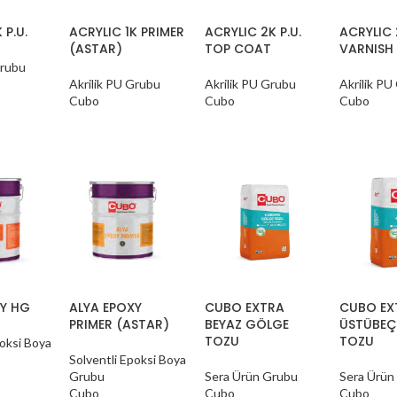
 P.U.
ACRYLIC 1K PRIMER
ACRYLIC 2K P.U.
ACRYLIC 
(ASTAR)
TOP COAT
VARNISH
Grubu
Akrilik PU Grubu
Akrilik PU Grubu
Akrilik PU
Cubo
Cubo
Cubo
XY HG
ALYA EPOXY
CUBO EXTRA
CUBO EX
PRIMER (ASTAR)
BEYAZ GÖLGE
ÜSTÜBEÇ
TOZU
TOZU
poksi Boya
Solventli Epoksi Boya
Grubu
Sera Ürün Grubu
Sera Ürün
Cubo
Cubo
Cubo