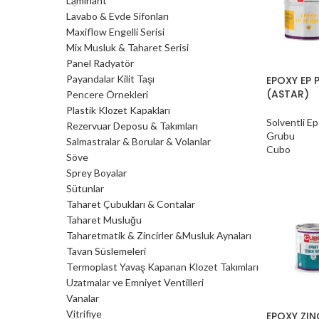
Laminant
Lavabo & Evde Sifonları
Maxiflow Engelli Serisi
Mix Musluk & Taharet Serisi
Panel Radyatör
Payandalar Kilit Taşı
EPOXY EP 
(ASTAR)
Pencere Örnekleri
Plastik Klozet Kapakları
Solventli E
Rezervuar Deposu & Takımları
Grubu
Salmastralar & Borular & Volanlar
Cubo
Söve
Sprey Boyalar
Sütunlar
Taharet Çubukları & Contalar
Taharet Musluğu
Taharetmatik & Zincirler &Musluk Aynaları
Tavan Süslemeleri
Termoplast Yavaş Kapanan Klozet Takımları
Uzatmalar ve Emniyet Ventilleri
Vanalar
Vitrifiye
EPOXY ZIN