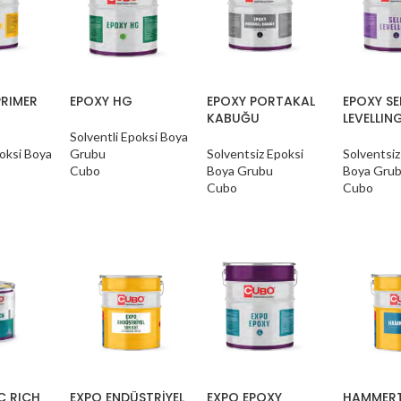
PRIMER
EPOXY HG
EPOXY PORTAKAL
EPOXY SE
KABUĞU
LEVELLIN
Solventli Epoksi Boya
poksi Boya
Grubu
Solventsiz Epoksi
Solventsiz
Cubo
Boya Grubu
Boya Gru
Cubo
Cubo
C RICH
EXPO ENDÜSTRİYEL
EXPO EPOXY
HAMMER