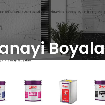
FA
ÜRÜNLER
HIZMETLERIMIZ
GALERI
BAYILIKLER
KURUMSAL
İLETIŞIM
BL
anayi Boyala
ya
Sanayi Boyaları