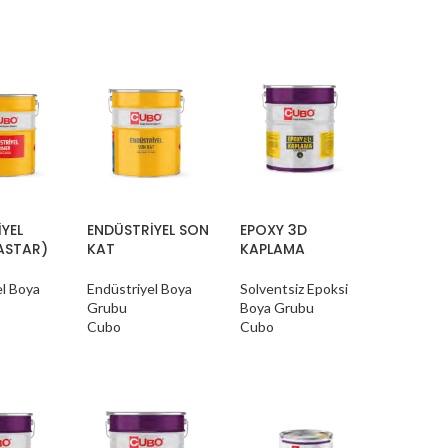
YEL
ENDÜSTRİYEL SON
EPOXY 3D
ASTAR)
KAT
KAPLAMA
el Boya
Endüstriyel Boya
Solventsiz Epoksi
Grubu
Boya Grubu
Cubo
Cubo