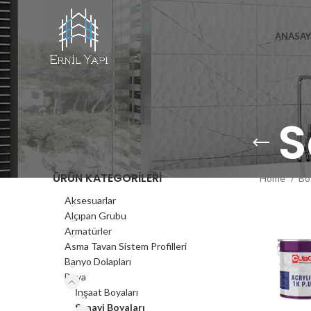
ANASAY
S
ÜRÜN KATEGORILERI
Home
Bo
Aksesuarlar
Alçıpan Grubu
Armatürler
Asma Tavan Sistem Profilleri
Banyo Dolapları
Boya
İnşaat Boyaları
Sanayi Boyaları