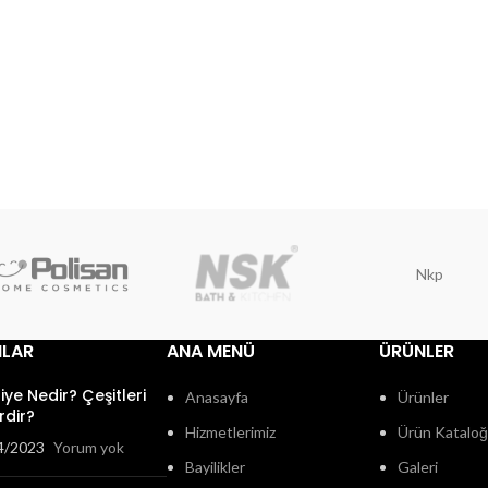
Nkp
ILAR
ANA MENÜ
ÜRÜNLER
fiye Nedir? Çeşitleri
Anasayfa
Ürünler
rdir?
Hizmetlerimiz
Ürün Katalo
4/2023
Yorum yok
Bayilikler
Galeri