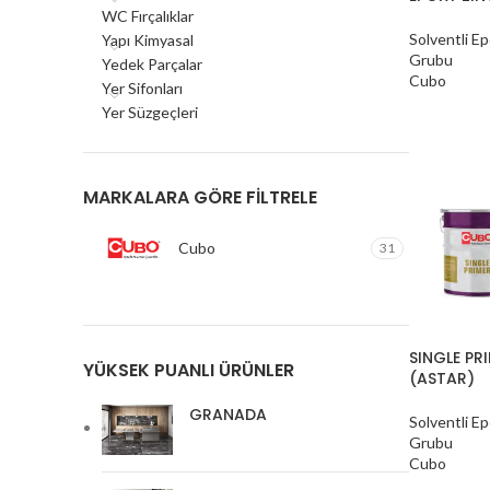
WC Fırçalıklar
Solventli E
Yapı Kimyasal
Grubu
Yedek Parçalar
Cubo
Yer Sifonları
Yer Süzgeçleri
MARKALARA GÖRE FILTRELE
Cubo
31
SINGLE PR
YÜKSEK PUANLI ÜRÜNLER
(ASTAR)
GRANADA
Solventli E
Grubu
Cubo