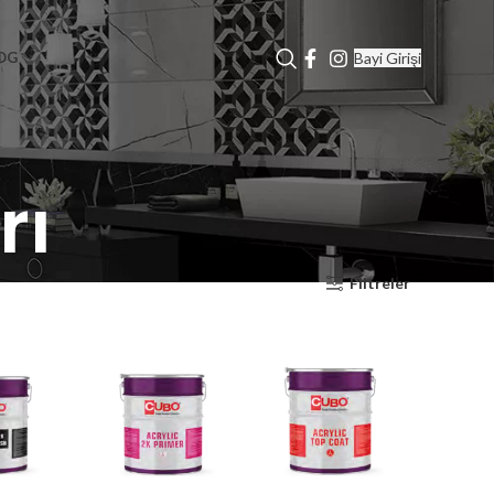
Bayi Girişi
OG
rı
Filtreler