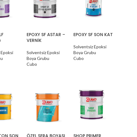
LF
EPOXY SF ASTAR –
EPOXY SF SON KAT
G
VERNİK
Solventsiz Epoksi
 Epoksi
Solventsiz Epoksi
Boya Grubu
bu
Boya Grubu
Cubo
Cubo
TON SON
ÖZEL SERA BOYASI
SHOP PRIMER