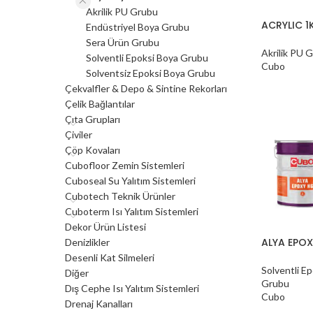
Akrilik PU Grubu
ACRYLIC 1K
Endüstriyel Boya Grubu
Sera Ürün Grubu
Akrilik PU 
Solventli Epoksi Boya Grubu
Cubo
Solventsiz Epoksi Boya Grubu
Çekvalfler & Depo & Sintine Rekorları
Çelik Bağlantılar
Çıta Grupları
Çiviler
Çöp Kovaları
Cubofloor Zemin Sistemleri
Cuboseal Su Yalıtım Sistemleri
Cubotech Teknik Ürünler
Cuboterm Isı Yalıtım Sistemleri
Dekor Ürün Listesi
ALYA EPO
Denizlikler
Desenli Kat Silmeleri
Solventli E
Diğer
Grubu
Dış Cephe Isı Yalıtım Sistemleri
Cubo
Drenaj Kanalları