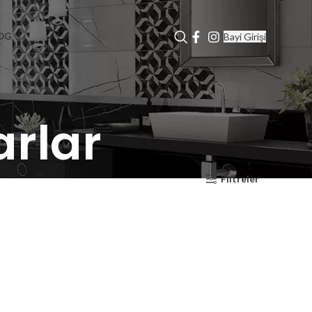
Bayi Girişi
OG
rlar
Filtreler