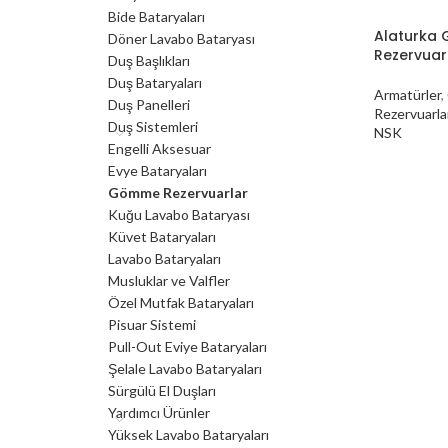
Bide Bataryaları
Alaturka
Döner Lavabo Bataryası
Rezervuar
Duş Başlıkları
Duş Bataryaları
Armatürler
,
Duş Panelleri
Rezervuarla
Duş Sistemleri
NSK
Engelli Aksesuar
Evye Bataryaları
Gömme Rezervuarlar
Kuğu Lavabo Bataryası
Küvet Bataryaları
Lavabo Bataryaları
Musluklar ve Valfler
Özel Mutfak Bataryaları
Pisuar Sistemi
Pull-Out Eviye Bataryaları
Şelale Lavabo Bataryaları
Sürgülü El Duşları
Yardımcı Ürünler
Yüksek Lavabo Bataryaları