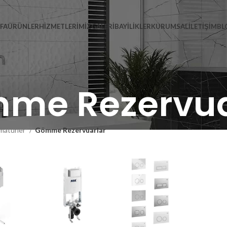
FA
ÜRÜNLER
HIZMETLERIMIZ
GALERI
BAYILIKLER
KURUMSAL
İLETIŞIM
BL
me Rezervua
matürler
Gömme Rezervuarlar