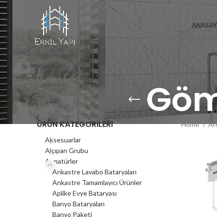
ANASAY
Göm
ÜRÜN KATEGORILERI
Home
Ar
Aksesuarlar
Alçıpan Grubu
Armatürler
Ankastre Lavabo Bataryaları
Ankastre Tamamlayıcı Ürünler
Aplike Evye Bataryası
Banyo Bataryaları
Banyo Paketi