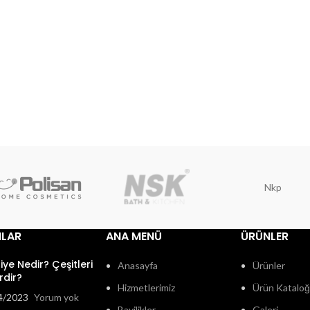
Nkp
ILAR
ANA MENÜ
ÜRÜNLER
fiye Nedir? Çeşitleri
Anasayfa
Ürünler
rdir?
Hizmetlerimiz
Ürün Katalo
4/2023
Yorum yok
Bayilikler
Galeri