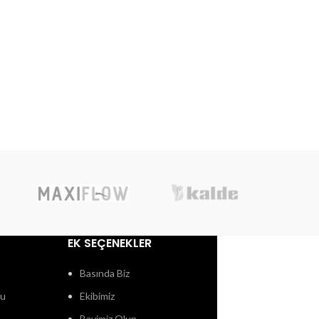
EK SEÇENEKLER
Basında Biz
ğu
Ekibimiz
Bayimiz Olun