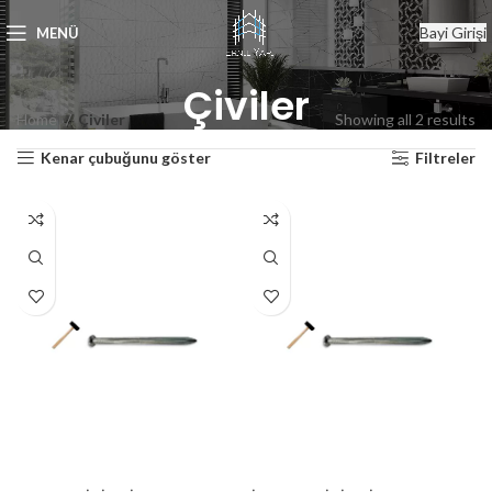
Bayi Girişi
MENÜ
Çiviler
Home
Çiviler
Showing all 2 results
Kenar çubuğunu göster
Filtreler