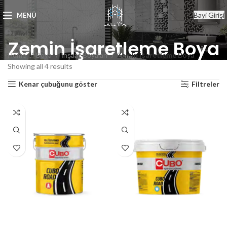
Bayi Girişi
MENÜ
Zemin İşaretleme Boya
Home
Boya
İnşaat Boyaları
Zemin İşaretleme Boya
Showing all 4 results
Kenar çubuğunu göster
Filtreler