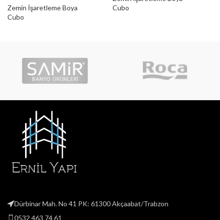
Zemin İşaretleme Boya
Cubo
Cubo
Dürbinar Mah. No 41 PK: 61300 Akçaabat/Trabzon
0532 463 74 61