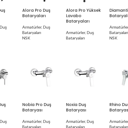
Duş
Alora Pro Duş
Alora Pro Yüksek
Diamant
Bataryaları
Lavabo
Bataryal
Bataryaları
Duş
Armatürler
,
Duş
Armatürle
Bataryaları
Armatürler
,
Duş
Bataryalar
NSK
Bataryaları
NSK
Duş
Nobia Pro Duş
Noxia Duş
Rhino Du
Bataryası
Bataryası
Bataryas
Duş
Armatürler
,
Duş
Armatürler
,
Duş
Armatürle
Bataryaları
Bataryaları
Bataryalar