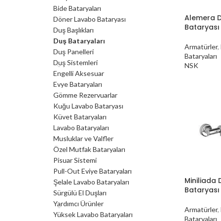
Bide Bataryaları
Alemera 
Döner Lavabo Bataryası
Bataryası
Duş Başlıkları
Duş Bataryaları
Armatürler
,
Duş Panelleri
Bataryaları
Duş Sistemleri
NSK
Engelli Aksesuar
Evye Bataryaları
Gömme Rezervuarlar
Kuğu Lavabo Bataryası
Küvet Bataryaları
Lavabo Bataryaları
Musluklar ve Valfler
Özel Mutfak Bataryaları
Pisuar Sistemi
Pull-Out Eviye Bataryaları
Miniliada 
Şelale Lavabo Bataryaları
Bataryası
Sürgülü El Duşları
Yardımcı Ürünler
Armatürler
,
Yüksek Lavabo Bataryaları
Bataryaları