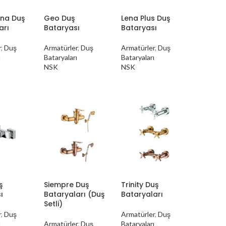
ina Duş
Geo Duş
Lena Plus Duş
arı
Bataryası
Bataryası
r
,
Duş
Armatürler
,
Duş
Armatürler
,
Duş
ı
Bataryaları
Bataryaları
NSK
NSK
ş
Siempre Duş
Trinity Duş
ı
Bataryaları (Duş
Bataryaları
Setli)
r
,
Duş
Armatürler
,
Duş
ı
Armatürler
,
Duş
Bataryaları