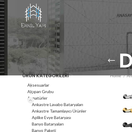
ANASAY
D
ÜRÜN KATEGORILERI
Home
Ar
Aksesuarlar
Alçıpan Grubu
Armatürler
Ankastre Lavabo Bataryaları
Ankastre Tamamlayıcı Ürünler
Aplike Evye Bataryası
Banyo Bataryaları
Banyo Paketi