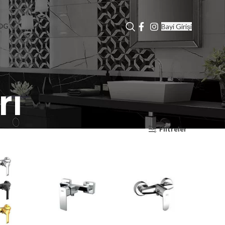
Bayi Girişi
OG
rı
Filtreler