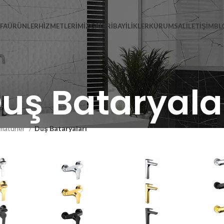
FA
ÜRÜNLER
HIZMETLERIMIZ
GALERI
BAYILIKLER
KURUMSAL
İLETIŞIM
BL
uş Bataryala
matürler
Duş Bataryaları