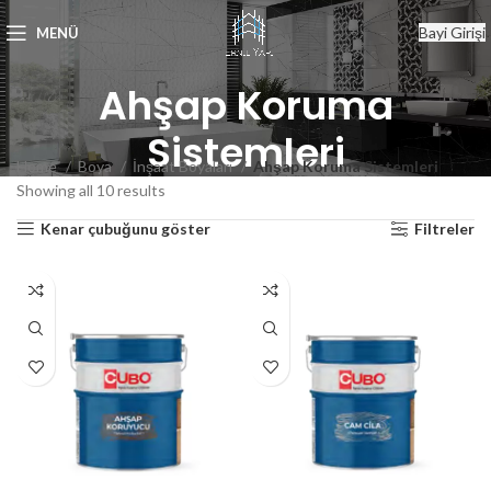
Bayi Girişi
MENÜ
Ahşap Koruma
Sistemleri
Home
Boya
İnşaat Boyaları
Ahşap Koruma Sistemleri
Showing all 10 results
Kenar çubuğunu göster
Filtreler