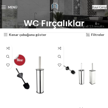
Bayi Girişi
MENÜ
WC Fırçalıklar
Home
WC Fırçalıklar
Showing all 13 results
Kenar çubuğunu göster
Filtreler