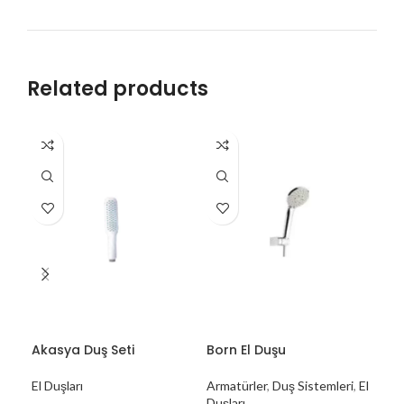
Related products
Akasya Duş Seti
Born El Duşu
Cal
El Duşları
Armatürler
,
Duş Sistemleri
,
El
Arm
Duşları
Duşl