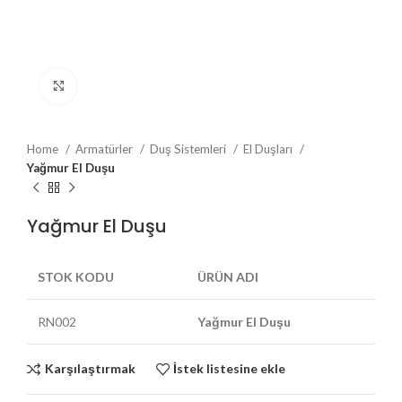
Büyütmek için tıklayın
Home
Armatürler
Duş Sistemleri
El Duşları
Yağmur El Duşu
Yağmur El Duşu
STOK KODU
ÜRÜN ADI
RN002
Yağmur El Duşu
Karşılaştırmak
İstek listesine ekle