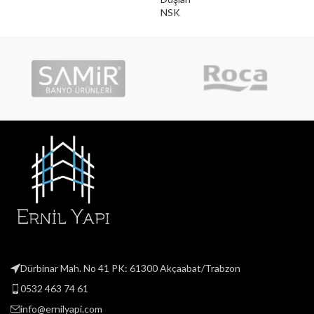
NSK
NS
Dürbinar Mah. No 41 PK: 61300 Akçaabat/Trabzon
0532 463 74 61
info@ernilyapi.com