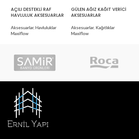
AÇILI DESTEKLİ RAF
GÜLEN AĞIZ KAĞIT VERİCİ
KÖ
HAVLULUK AKSESUARLAR
AKSESUARLAR
Aks
Aksesuarlar
,
Havluluklar
Aksesuarlar
,
Kağıtlıklar
Max
Maxiflow
Maxiflow