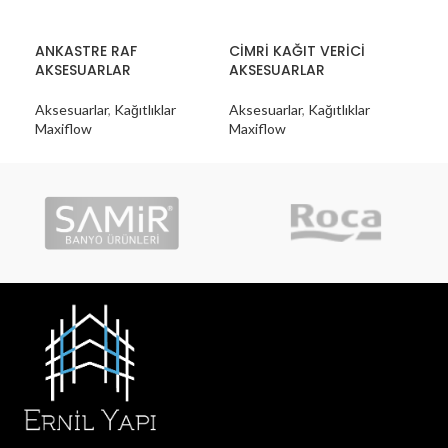
ANKASTRE RAF
CİMRİ KAĞIT VERİCİ
GÜL
AKSESUARLAR
AKSESUARLAR
AK
Aksesuarlar
,
Kağıtlıklar
Aksesuarlar
,
Kağıtlıklar
Aks
Maxiflow
Maxiflow
Max