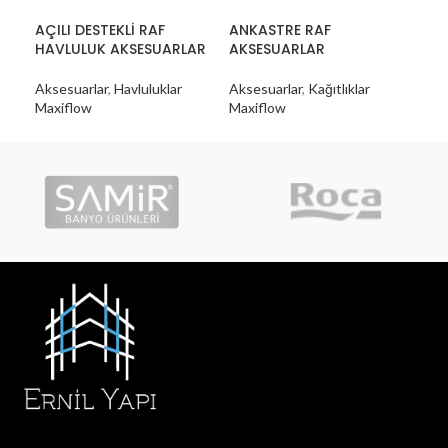
AÇILI DESTEKLİ RAF
ANKASTRE RAF
CİM
HAVLULUK AKSESUARLAR
AKSESUARLAR
AK
Aksesuarlar
,
Havluluklar
Aksesuarlar
,
Kağıtlıklar
Aks
Maxiflow
Maxiflow
Max