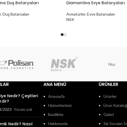
na Duş Bataryaları
Diamantina Evye Bataryaları
r
,
Duş Bataryaları
Armatürler
,
Evye Bataryaları
NSK
Nkp
ILAR
ANA MENÜ
ÜRÜNLER
fiye Nedir? Çeşitleri
Anasayfa
Ürünler
rdir?
Hizmetlerimiz
Ürün Katalo
4/2023
Yorum yok
Bayilikler
Galeri
mik Nedir? Nasıl
Hakkımızda
Sık Sorulan S