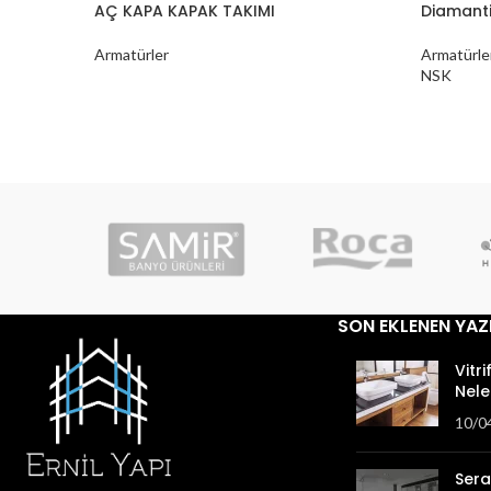
AÇ KAPA KAPAK TAKIMI
Diamanti
Armatürler
Armatürle
NSK
SON EKLENEN YAZ
Vitri
Nele
10/0
Sera