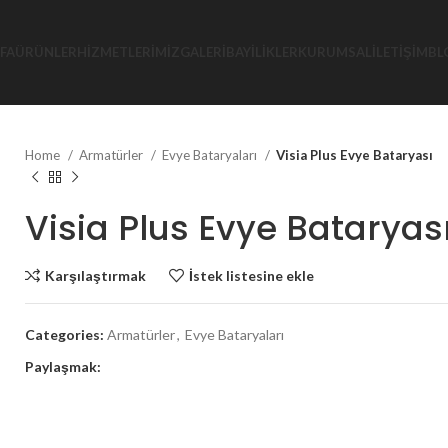
FA
ÜRÜNLER
HIZMETLERIMIZ
GALERI
BAYILIKLER
KURUMSAL
İLETIŞIM
BL
Home
Armatürler
Evye Bataryaları
Visia Plus Evye Bataryası
Visia Plus Evye Bataryas
Karşılaştırmak
İstek listesine ekle
Categories:
Armatürler
,
Evye Bataryaları
Paylaşmak: