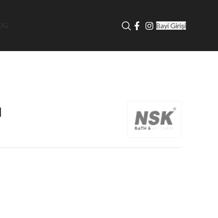
Bayi Girişi
OG
ı