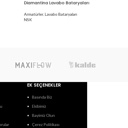
Diamantina Lavabo Bataryaları
MİX KUĞU
Armatürler
,
Lavabo Bataryaları
Armatürle
NSK
EK SEÇENEKLER
Basında Biz
ğu
Ekibimiz
Bayimiz Olun
orular
Çerez Politikası