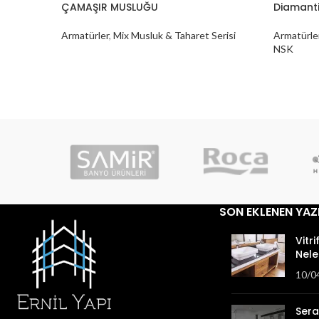
ÇAMAŞIR MUSLUĞU
Diamanti
Armatürler
,
Mix Musluk & Taharet Serisi
Armatürle
NSK
SON EKLENEN YAZ
Vitri
Nele
10/0
Sera