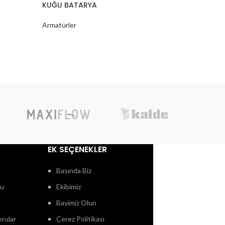
KUĞU BATARYA
Siempre 
Armatürler
Armatürle
NSK
EK SEÇENEKLER
Basında Biz
ğu
Ekibimiz
Bayimiz Olun
orular
Çerez Politikası