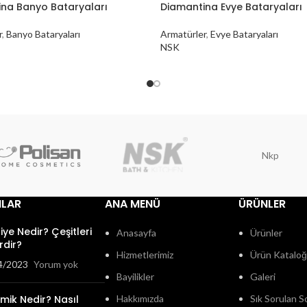
na Banyo Bataryaları
Diamantina Evye Bataryaları
r
,
Banyo Bataryaları
Armatürler
,
Evye Bataryaları
NSK
Nkp
ILAR
ANA MENÜ
ÜRÜNLER
fiye Nedir? Çeşitleri
Anasayfa
Ürünler
rdir?
Hizmetlerimiz
Ürün Katalo
4/2023
Yorum yok
Bayilikler
Galeri
mik Nedir? Nasıl
Hakkımızda
Sık Sorulan S