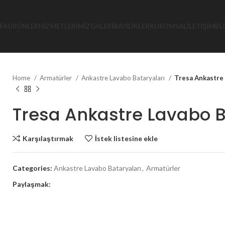
FA
ÜRÜNLER
HIZMETLERIMIZ
GALERI
BAYILIKLER
KURUMSAL
İLETIŞIM
BL
Home
Armatürler
Ankastre Lavabo Bataryaları
Tresa Ankastre 
Tresa Ankastre Lavabo B
Karşılaştırmak
İstek listesine ekle
Categories:
Ankastre Lavabo Bataryaları
,
Armatürler
Paylaşmak: