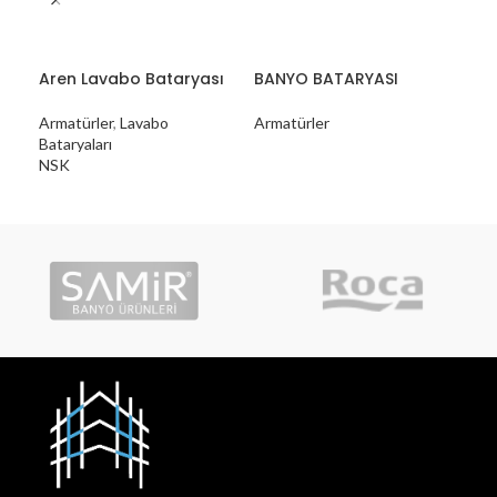
Aren Lavabo Bataryası
BANYO BATARYASI
Dia
Bat
Armatürler
,
Lavabo
Armatürler
Bataryaları
Arm
NSK
NS