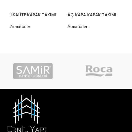
1.KALİTE KAPAK TAKIMI
AÇ KAPA KAPAK TAKIMI
Are
Armatürler
Armatürler
Arm
Bata
NS