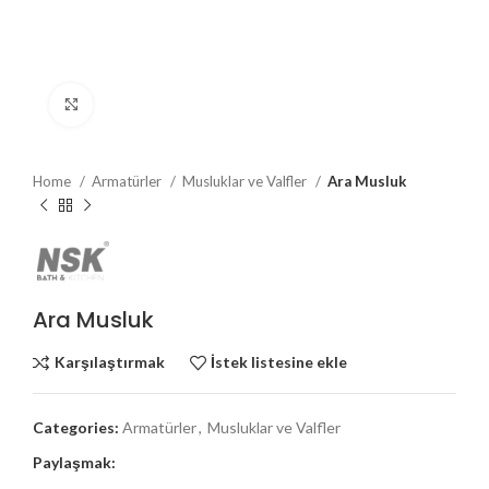
Büyütmek için tıklayın
Home
Armatürler
Musluklar ve Valfler
Ara Musluk
Ara Musluk
Karşılaştırmak
İstek listesine ekle
Categories:
Armatürler
,
Musluklar ve Valfler
Paylaşmak: