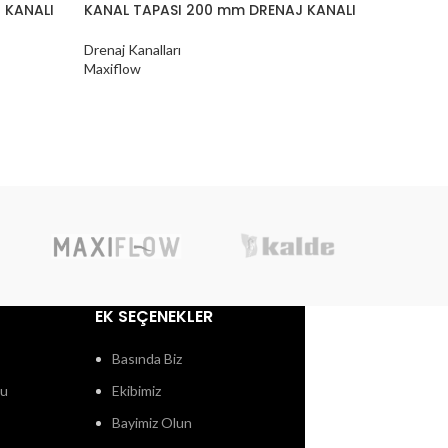
 KANALI
KANAL TAPASI 200 mm DRENAJ KANALI
PASLANM
200x500
Drenaj Kanalları
Maxiflow
Drenaj Kan
Maxiflow
EK SEÇENEKLER
Basında Biz
ğu
Ekibimiz
Bayimiz Olun