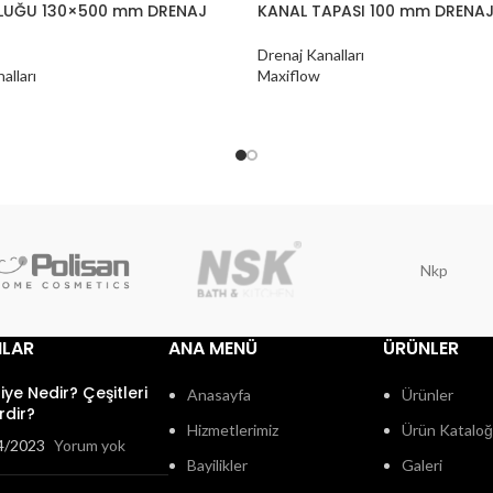
LUĞU 130×500 mm DRENAJ
KANAL TAPASI 100 mm DRENAJ
Drenaj Kanalları
alları
Maxiflow
Nkp
ILAR
ANA MENÜ
ÜRÜNLER
fiye Nedir? Çeşitleri
Anasayfa
Ürünler
rdir?
Hizmetlerimiz
Ürün Katalo
4/2023
Yorum yok
Bayilikler
Galeri