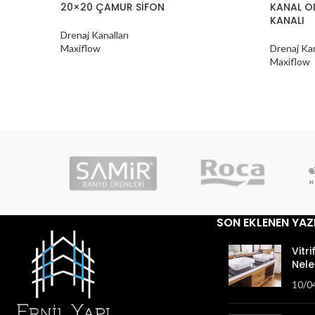
20×20 ÇAMUR SİFON
KANAL O
KANALI
Drenaj Kanalları
Maxiflow
Drenaj Kan
Maxiflow
SON EKLENEN YAZ
Vitri
Nele
10/0