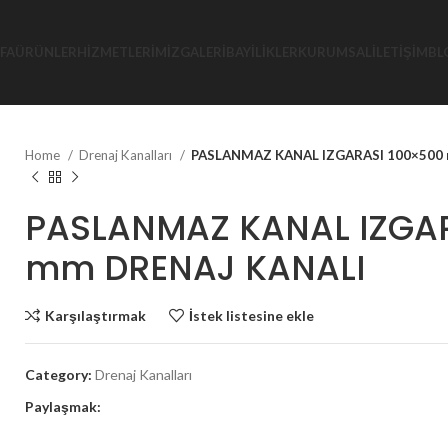
FA
ÜRÜNLER
HIZMETLERIMIZ
GALERI
BAYILIKLER
KURUMSAL
İLETIŞIM
BL
Home
Drenaj Kanalları
PASLANMAZ KANAL IZGARASI 100×500
PASLANMAZ KANAL IZGAR
mm DRENAJ KANALI
Karşılaştırmak
İstek listesine ekle
Category:
Drenaj Kanalları
Paylaşmak: