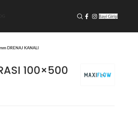
Bayi Girişi
OG
 mm DRENAJ KANALI
ASI 100×500