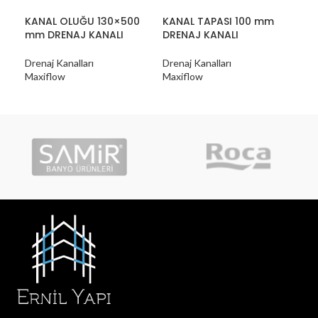
KANAL OLUĞU 130×500
KANAL TAPASI 100 mm
KAN
mm DRENAJ KANALI
DRENAJ KANALI
DRE
Drenaj Kanalları
Drenaj Kanalları
Dren
Maxiflow
Maxiflow
Max