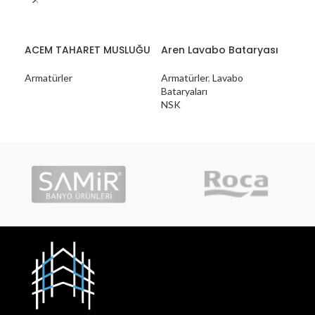
ACEM TAHARET MUSLUĞU
Aren Lavabo Bataryası
Dia
Bat
Armatürler
Armatürler
,
Lavabo
Bataryaları
Arm
NSK
NS