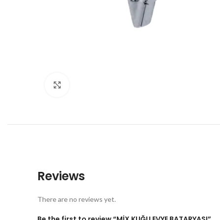
Büyütmek için tıklayın
Reviews
There are no reviews yet.
Be the first to review “MİX KUĞU EVYE BATARYASI”