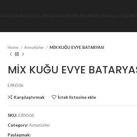
FA
ÜRÜNLER
HIZMETLERIMIZ
GALERI
BAYILIKLER
KURUMSAL
İLETIŞIM
BL
Home
Armatürler
MİX KUĞU EVYE BATARYASI
MİX KUĞU EVYE BATARYA
ERN506
Karşılaştırmak
İstek listesine ekle
SKU:
ERN506
Category:
Armatürler
Paylaşmak: