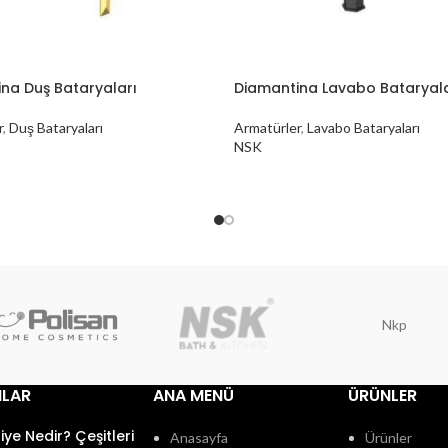
na Duş Bataryaları
Diamantina Lavabo Bataryala
r
,
Duş Bataryaları
Armatürler
,
Lavabo Bataryaları
NSK
Nkp
ILAR
ANA MENÜ
ÜRÜNLER
fiye Nedir? Çeşitleri
Anasayfa
Ürünler