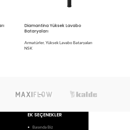
rı
Diamantina Yüksek Lavabo
KARTAL 
Bataryaları
Armatürle
Armatürler
,
Yüksek Lavabo Bataryaları
NSK
EK SEÇENEKLER
Basında Biz