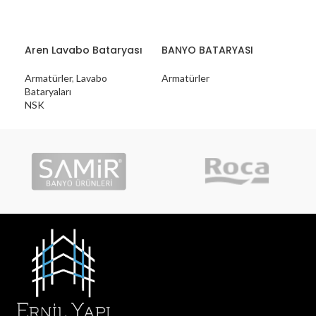
Aren Lavabo Bataryası
BANYO BATARYASI
Dia
Bat
Armatürler
,
Lavabo
Armatürler
Bataryaları
Arm
NSK
NS