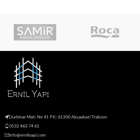
Dürbinar Mah. No 41 PK: 61300 Akçaabat/Trabzon
0532 463 74 61
info@ernilyapi.com