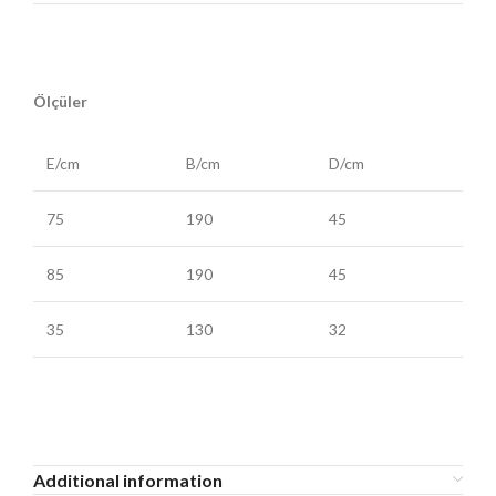
Ölçüler
E/cm
B/cm
D/cm
75
190
45
85
190
45
35
130
32
Additional information