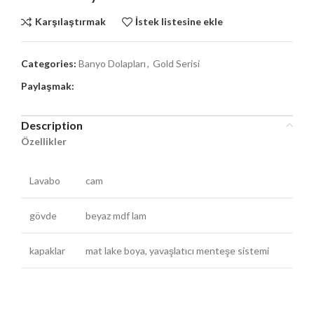
Karşılaştırmak
İstek listesine ekle
Categories:
Banyo Dolapları
,
Gold Serisi
Paylaşmak:
Description
Özellikler
Lavabo
cam
gövde
beyaz mdf lam
kapaklar
mat lake boya, yavaşlatıcı menteşe sistemi