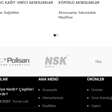
C KAĞIT VERİCİ AKSESUARLAR
KÖPÜKLÜ AKSESUARLAR
ar
,
Kağıtlıklar
Aksesuarlar
,
Sabunluklar
Maxiflow
Nkp
ILAR
ANA MENÜ
ÜRÜNLER
fiye Nedir? Çeşitleri
Anasayfa
Ürünler
rdir?
Hizmetlerimiz
Ürün Katalo
4/2023
Yorum yok
Bayilikler
Galeri