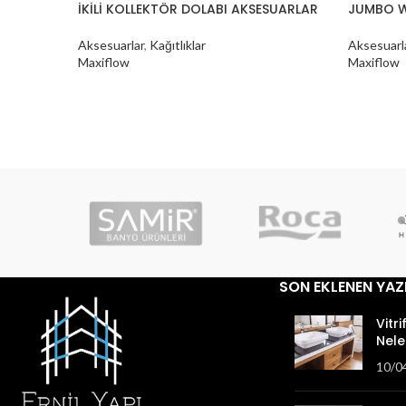
İKİLİ KOLLEKTÖR DOLABI AKSESUARLAR
JUMBO W
Aksesuarlar
,
Kağıtlıklar
Aksesuarl
Maxiflow
Maxiflow
SON EKLENEN YAZ
Vitri
Nele
10/0