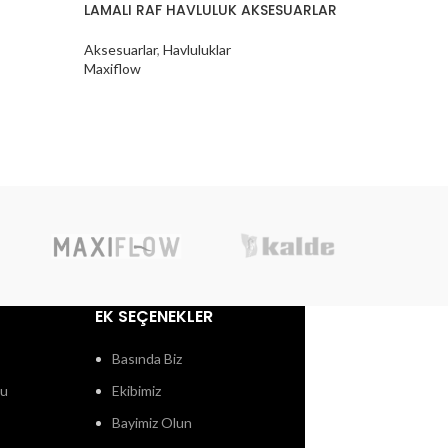
LAMALI RAF HAVLULUK AKSESUARLAR
PASLANM
AKSESUA
Aksesuarlar
,
Havluluklar
Maxiflow
Aksesuarl
Maxiflow
EK SEÇENEKLER
Basında Biz
ğu
Ekibimiz
Bayimiz Olun