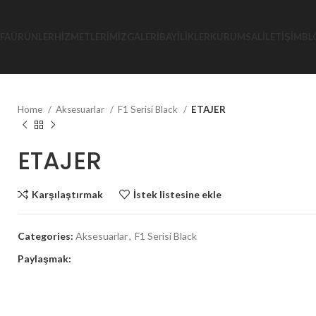
FA
ÜRÜNLER
HIZMETLERIMIZ
GALERI
BAYILIKLER
KURUMSAL
İLETIŞIM
BL
Home
Aksesuarlar
F1 Serisi Black
ETAJER
ETAJER
Karşılaştırmak
İstek listesine ekle
Categories:
Aksesuarlar
,
F1 Serisi Black
Paylaşmak: