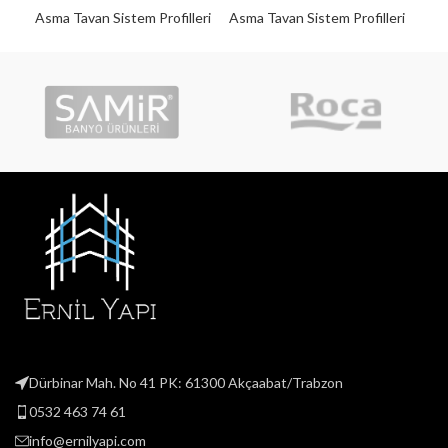
Asma Tavan Sistem Profilleri
Asma Tavan Sistem Profilleri
Asm
Dürbinar Mah. No 41 PK: 61300 Akçaabat/Trabzon
0532 463 74 61
info@ernilyapi.com