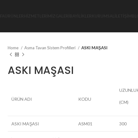
FA
ÜRÜNLER
HIZMETLERIMIZ
GALERI
BAYILIKLER
KURUMSAL
İLETIŞIM
BL
Home
Asma Tavan Sistem Profilleri
ASKI MAŞASI
ASKI MAŞASI
UZUNLU
ÜRÜN ADI
KODU
(CM)
ASKI MAŞASI
ASM01
300