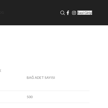
Bayi Girişi
OG
K
BAĞ ADET SAYISI
500