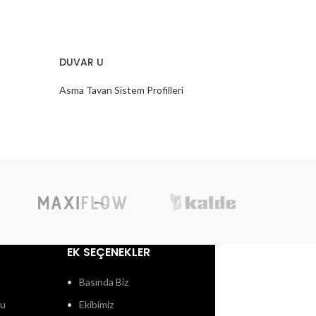
DUVAR U
EKLEME P
Asma Tavan Sistem Profilleri
Asma Tavan
EK SEÇENEKLER
Basında Biz
ğu
Ekibimiz