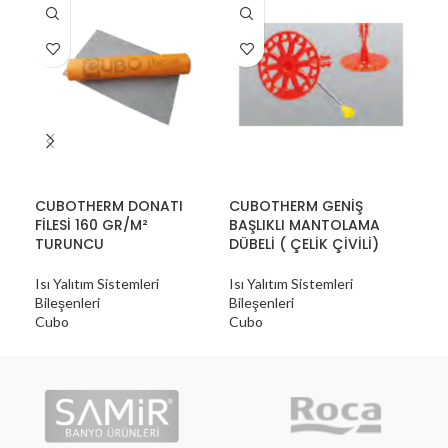
CUBOTHERM DONATI
CUBOTHERM GENİŞ
CU
FİLESİ 160 GR/M²
BAŞLIKLI MANTOLAMA
DÜB
TURUNCU
DÜBELİ ( ÇELİK ÇİVİLİ)
ÇİV
Isı Yalıtım Sistemleri
Isı Yalıtım Sistemleri
Isı 
Bileşenleri
Bileşenleri
Bile
Cubo
Cubo
Cu