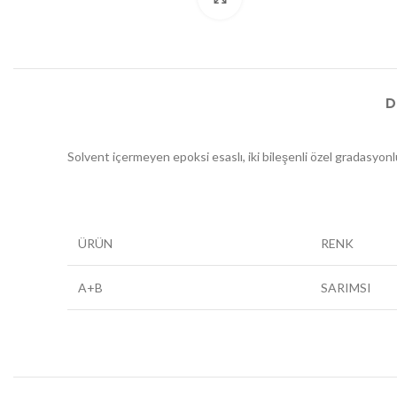
D
Solvent içermeyen epoksi esaslı, iki bileşenli özel gradasyonl
ÜRÜN
RENK
A+B
SARIMSI