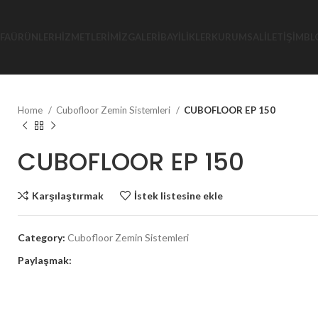
FA
ÜRÜNLER
HIZMETLERIMIZ
GALERI
BAYILIKLER
KURUMSAL
İLETIŞIM
BL
Home
Cubofloor Zemin Sistemleri
CUBOFLOOR EP 150
CUBOFLOOR EP 150
Karşılaştırmak
İstek listesine ekle
Category:
Cubofloor Zemin Sistemleri
Paylaşmak: