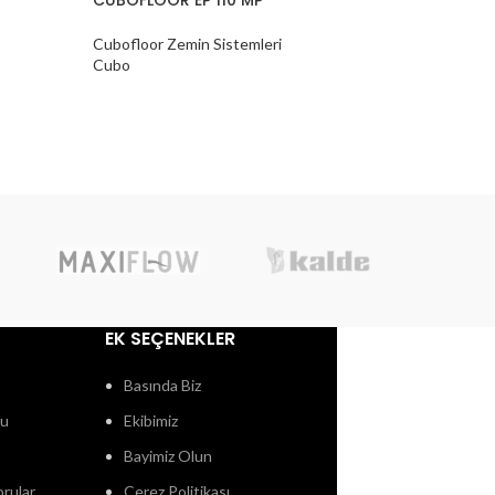
Cubofloor Zemin Sistemleri
Cubofloor 
Cubo
Cubo
EK SEÇENEKLER
Basında Biz
ğu
Ekibimiz
Bayimiz Olun
orular
Çerez Politikası