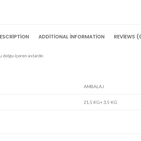
ESCRIPTION
ADDITIONAL INFORMATION
REVIEWS (
u dolgu içeren astardır.
AMBALAJ
21,5 KG+ 3,5 KG