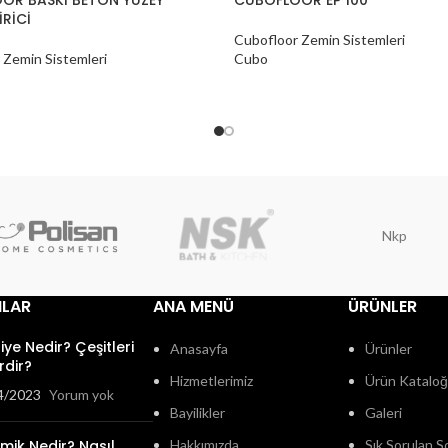
İRİCİ
Cubofloor Zemin Sistemleri
 Zemin Sistemleri
Cubo
Nkp
ILAR
ANA MENÜ
ÜRÜNLER
fiye Nedir? Çeşitleri
Anasayfa
Ürünler
rdir?
Hizmetlerimiz
Ürün Katalo
4/2023
Yorum yok
Bayilikler
Galeri
mik Nedir? Nasıl
Hakkımızda
Sık Sorulan S