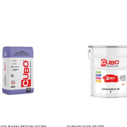
OR BASKI BETON YÜZEY
CUBOFLOOR EP 100