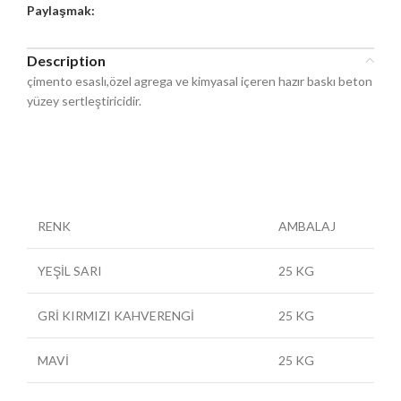
Paylaşmak:
Description
çimento esaslı,özel agrega ve kimyasal içeren hazır baskı beton
yüzey sertleştiricidir.
RENK
AMBALAJ
YEŞİL SARI
25 KG
GRİ KIRMIZI KAHVERENGİ
25 KG
MAVİ
25 KG