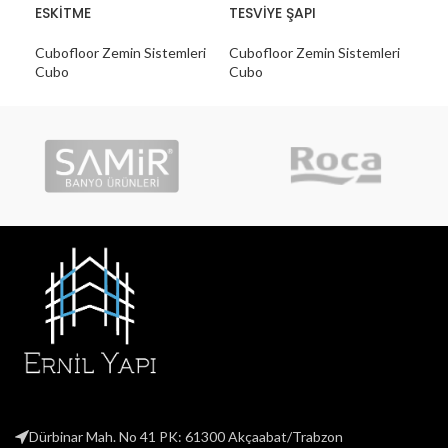
ESKİTME
TESVİYE ŞAPI
Cub
Cubofloor Zemin Sistemleri
Cubofloor Zemin Sistemleri
Cu
Cubo
Cubo
Dürbinar Mah. No 41 PK: 61300 Akçaabat/Trabzon