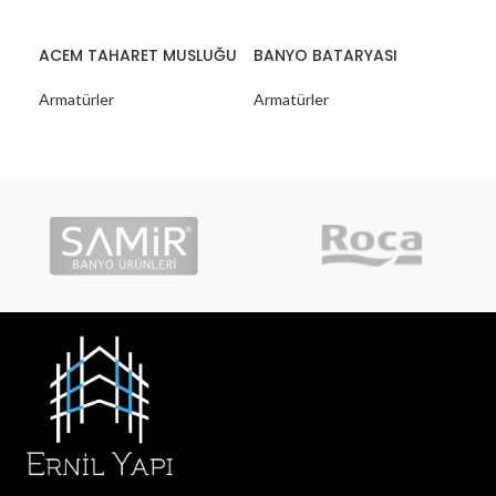
ACEM TAHARET MUSLUĞU
BANYO BATARYASI
MİX
BA
Armatürler
Armatürler
Arm