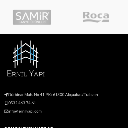
Dürbinar Mah. No 41 PK: 61300 Akçaabat/Trabzon
0532 463 74 61
info@ernilyapi.com