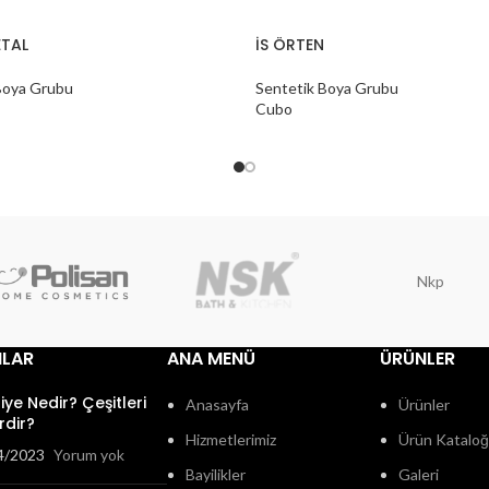
TAL
İS ÖRTEN
Boya Grubu
Sentetik Boya Grubu
Cubo
Nkp
ILAR
ANA MENÜ
ÜRÜNLER
fiye Nedir? Çeşitleri
Anasayfa
Ürünler
rdir?
Hizmetlerimiz
Ürün Katalo
4/2023
Yorum yok
Bayilikler
Galeri