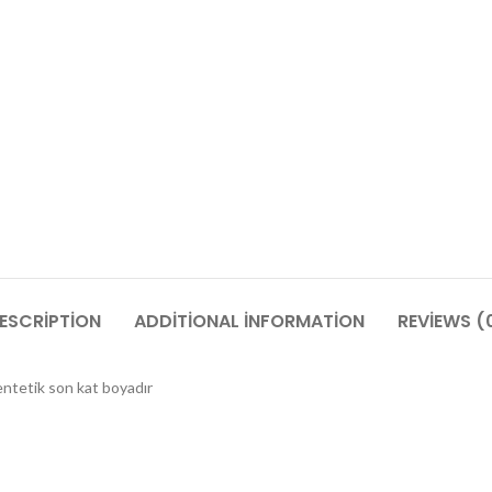
ESCRIPTION
ADDITIONAL INFORMATION
REVIEWS (
entetik son kat boyadır