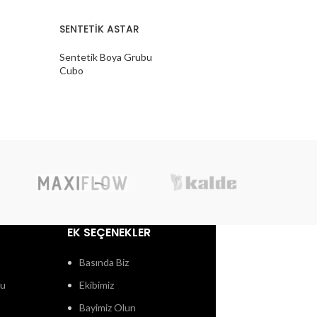
SENTETİK ASTAR
SENTETİK
Sentetik Boya Grubu
Sentetik 
Cubo
Cubo
EK SEÇENEKLER
Basında Biz
ğu
Ekibimiz
Bayimiz Olun