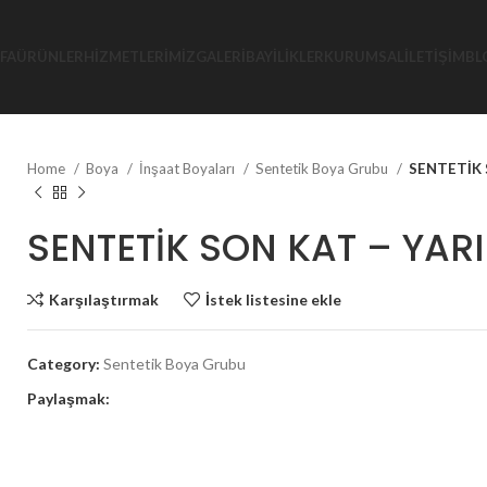
FA
ÜRÜNLER
HIZMETLERIMIZ
GALERI
BAYILIKLER
KURUMSAL
İLETIŞIM
BL
Home
Boya
İnşaat Boyaları
Sentetik Boya Grubu
SENTETİK 
SENTETİK SON KAT – YAR
Karşılaştırmak
İstek listesine ekle
Category:
Sentetik Boya Grubu
Paylaşmak: