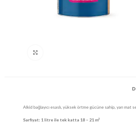
Büyütmek için tıklayın
D
Alkid bağlayıcı esaslı, yüksek örtme gücüne sahip, yarı mat s
Sarfiyat: 1 litre ile tek katta 18 – 21 m²