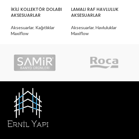
İKİLİ KOLLEKTÖR DOLABI
LAMALI RAF HAVLULUK
MA
AKSESUARLAR
AKSESUARLAR
AK
Aksesuarlar
,
Kağıtlıklar
Aksesuarlar
,
Havluluklar
Aks
Maxiflow
Maxiflow
Max