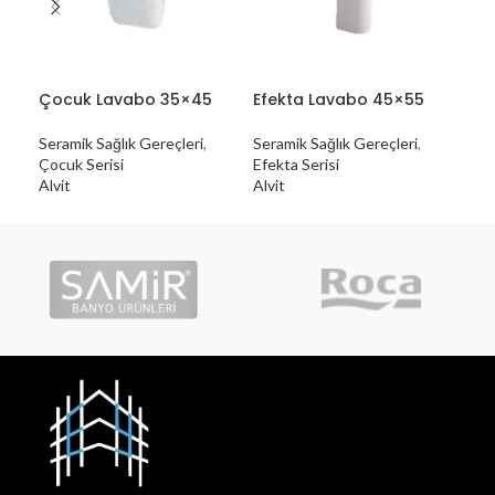
Çocuk Lavabo 35×45
Efekta Lavabo 45×55
Efe
Seramik Sağlık Gereçleri
,
Seramik Sağlık Gereçleri
,
Sera
Çocuk Serisi
Efekta Serisi
Efek
Alvit
Alvit
Alvi