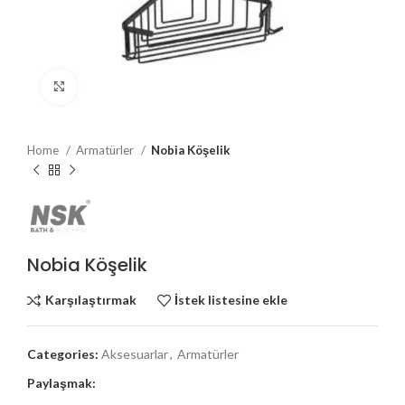
Büyütmek için tıklayın
Home
Armatürler
Nobia Köşelik
Nobia Köşelik
Karşılaştırmak
İstek listesine ekle
Categories:
Aksesuarlar
,
Armatürler
Paylaşmak: