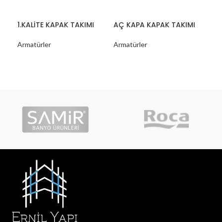
1.KALİTE KAPAK TAKIMI
AÇ KAPA KAPAK TAKIMI
Di
Bat
Armatürler
Armatürler
Arm
NS