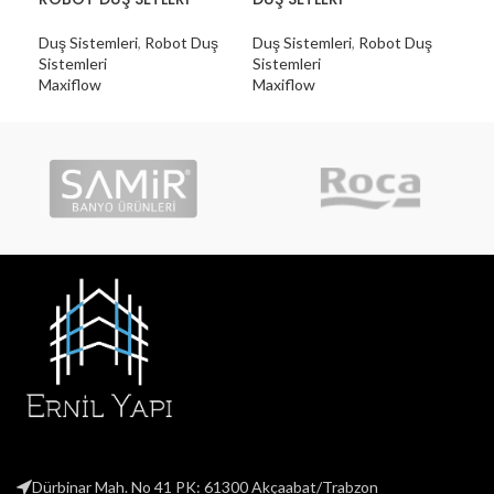
Duş Sistemleri
,
Robot Duş
Duş Sistemleri
,
Robot Duş
Duş
Sistemleri
Sistemleri
Sist
Maxiflow
Maxiflow
Max
Dürbinar Mah. No 41 PK: 61300 Akçaabat/Trabzon