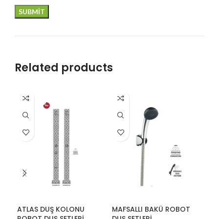
Related products
ATLAS DUŞ KOLONU
MAFSALLI BAKÜ ROBOT
RO
ROBOT DUŞ SETLERİ
DUŞ SETLERİ
DUŞ