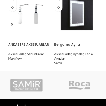
ANKASTRE AKSESUARLAR
Bergama Ayna
Eli
Aksesuarlar
,
Sabunluklar
Aksesuarlar
,
Aynalar
,
Led &
Aks
Maxiflow
Aynalar
Ayn
Samir
Sam