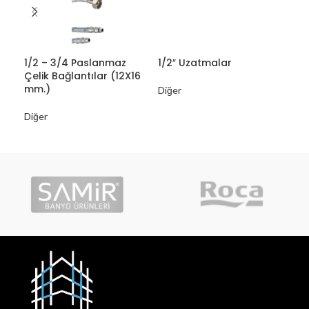
1/2 – 3/4 Paslanmaz
1/2″ Uzatmalar
1/2
Çelik Bağlantılar (12X16
Çel
mm.)
mm
Diğer
Diğer
Diğ