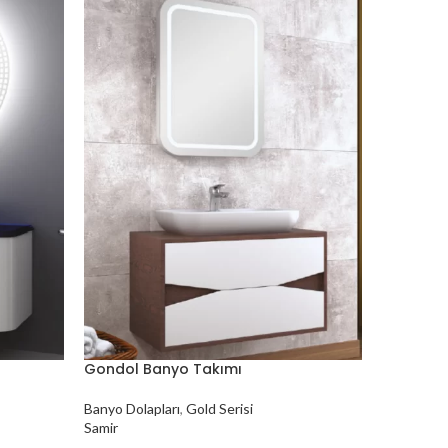
Gondol Banyo Takımı
Kumsal B
Banyo Dolapları
,
Gold Serisi
Banyo Dola
Samir
Samir