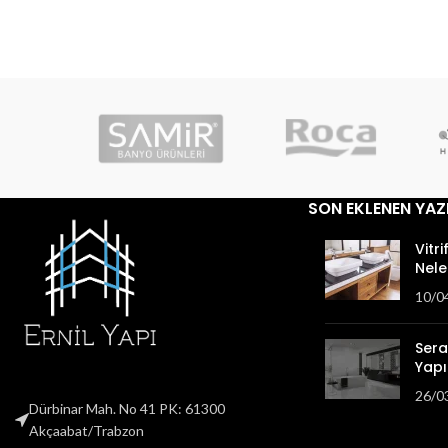
SON EKLENEN YAZ
Vitri
Nele
10/0
Sera
Yapıl
26/0
Dürbinar Mah. No 41 PK: 61300
Akçaabat/Trabzon