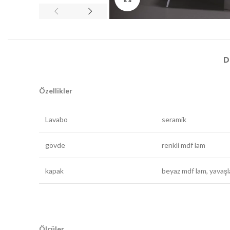
D
Özellikler
Lavabo
seramik
gövde
renkli mdf lam
kapak
beyaz mdf lam, yavaşl
Ölçüler