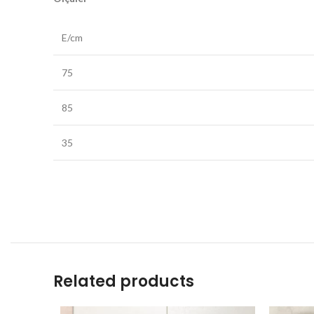
E/cm
75
85
35
Related products