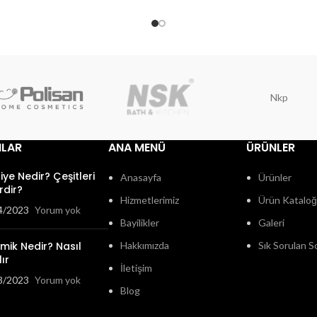
Nkp
ILAR
ANA MENÜ
ÜRÜNLER
fiye Nedir? Çeşitleri
Anasayfa
Ürünler
rdir?
Hizmetlerimiz
Ürün Katalo
4/2023
Yorum yok
Bayilikler
Galeri
mik Nedir? Nasıl
Hakkımızda
Sık Sorulan S
ır
İletişim
3/2023
Yorum yok
Blog