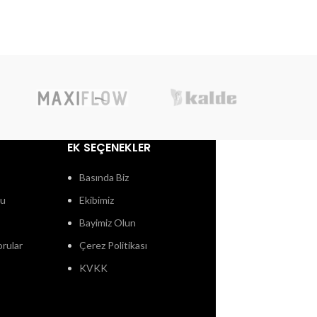
EK SEÇENEKLER
Basında Biz
ğu
Ekibimiz
Bayimiz Olun
orular
Çerez Politikası
KVKK