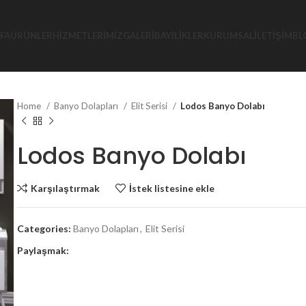
FA
ÜRÜNLER
HIZMETLERIMIZ
GALERI
BAYILIKLER
KURUMSAL
İLETIŞIM
BL
Home
Banyo Dolapları
Elit Serisi
Lodos Banyo Dolabı
Lodos Banyo Dolabı
Karşılaştırmak
İstek listesine ekle
Categories:
Banyo Dolapları
,
Elit Serisi
Paylaşmak: