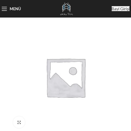
Bayi Girişi
MENÜ
Büyütmek için tıklayın