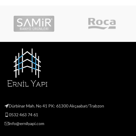
Dürbinar Mah. No 41 PK: 61300 Akçaabat/Trabzon
0532 463 74 61
info@ernilyapi.com