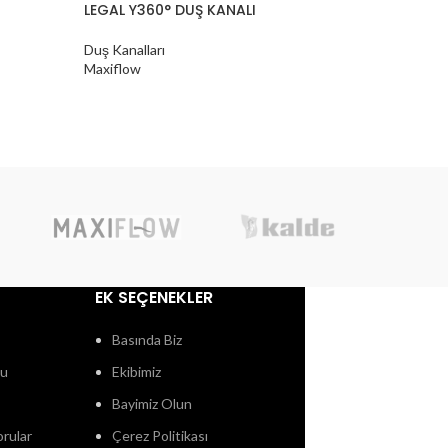
LEGAL Y360° DUŞ KANALI
LINE DUŞ
Duş Kanalları
Duş Kanall
Maxiflow
Maxiflow
EK SEÇENEKLER
Basında Biz
ğu
Ekibimiz
Bayimiz Olun
orular
Çerez Politikası