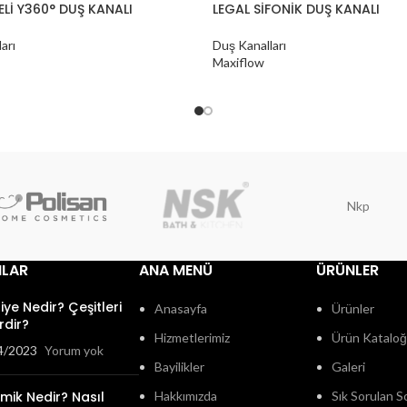
LELİ Y360° DUŞ KANALI
LEGAL SİFONİK DUŞ KANALI
arı
Duş Kanalları
Maxiflow
Nkp
ILAR
ANA MENÜ
ÜRÜNLER
fiye Nedir? Çeşitleri
Anasayfa
Ürünler
rdir?
Hizmetlerimiz
Ürün Katalo
4/2023
Yorum yok
Bayilikler
Galeri
mik Nedir? Nasıl
Hakkımızda
Sık Sorulan S