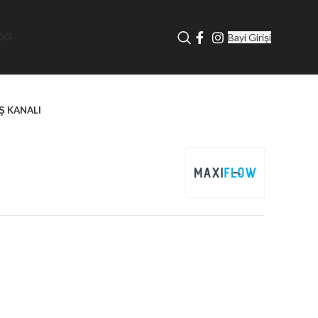
Bayi Girişi
OG
UŞ KANALI