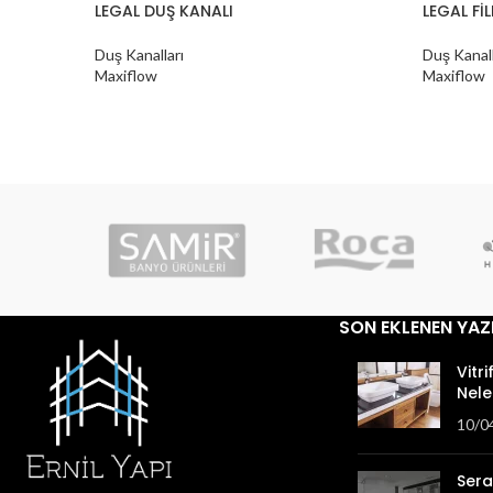
LEGAL DUŞ KANALI
LEGAL Fİ
Duş Kanalları
Duş Kanall
Maxiflow
Maxiflow
SON EKLENEN YAZ
Vitri
Nele
10/0
Sera