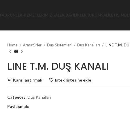
FA
ÜRÜNLER
HIZMETLERIMIZ
GALERI
BAYILIKLER
KURUMSAL
İLETIŞIM
BL
Home
Armatürler
Duş Sistemleri
Duş Kanalları
LINE T.M. D
LINE T.M. DUŞ KANALI
Karşılaştırmak
İstek listesine ekle
Category:
Duş Kanalları
Paylaşmak: