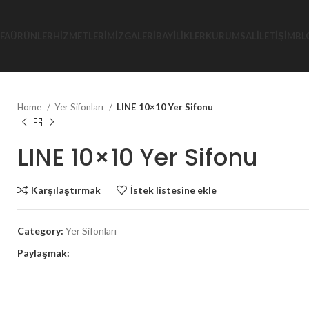
FA
ÜRÜNLER
HIZMETLERIMIZ
GALERI
BAYILIKLER
KURUMSAL
İLETIŞIM
BL
Home
Yer Sifonları
LINE 10×10 Yer Sifonu
LINE 10×10 Yer Sifonu
Karşılaştırmak
İstek listesine ekle
Category:
Yer Sifonları
Paylaşmak: