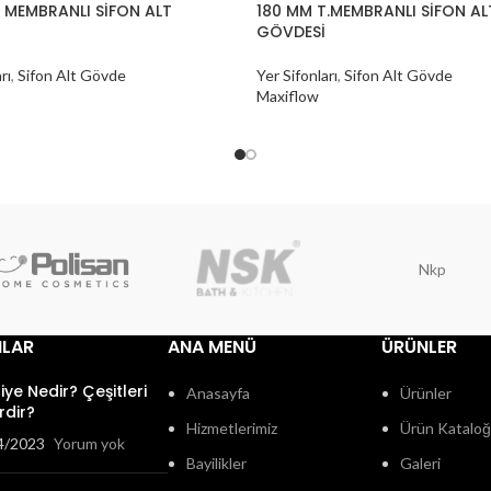
 MEMBRANLI SİFON ALT
180 MM T.MEMBRANLI SİFON AL
GÖVDESİ
rı
,
Sifon Alt Gövde
Yer Sifonları
,
Sifon Alt Gövde
Maxiflow
Nkp
ILAR
ANA MENÜ
ÜRÜNLER
fiye Nedir? Çeşitleri
Anasayfa
Ürünler
rdir?
Hizmetlerimiz
Ürün Katalo
4/2023
Yorum yok
Bayilikler
Galeri