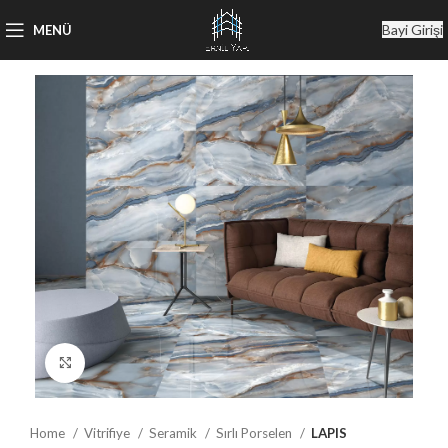
Bayi Girişi
MENÜ
Büyütmek için tıklayın
Home
Vitrifiye
Seramik
Sırlı Porselen
LAPIS