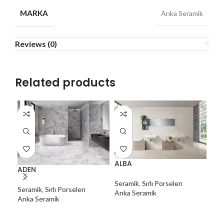
MARKA
Anka Seramik
Reviews (0)
Related products
ALBA
ADEN
AM
Seramik
,
Sırlı Porselen
Seramik
,
Sırlı Porselen
Ser
Anka Seramik
Anka Seramik
Ank