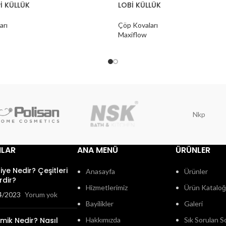
İ KÜLLÜK
LOBİ KÜLLÜK
arı
Çöp Kovaları
Maxiflow
Nkp
ILAR
ANA MENÜ
ÜRÜNLER
fiye Nedir? Çeşitleri
Anasayfa
Ürünler
rdir?
Hizmetlerimiz
Ürün Katalo
4/2023
Yorum yok
Bayilikler
Galeri
mik Nedir? Nasıl
Hakkımızda
Sık Sorulan S