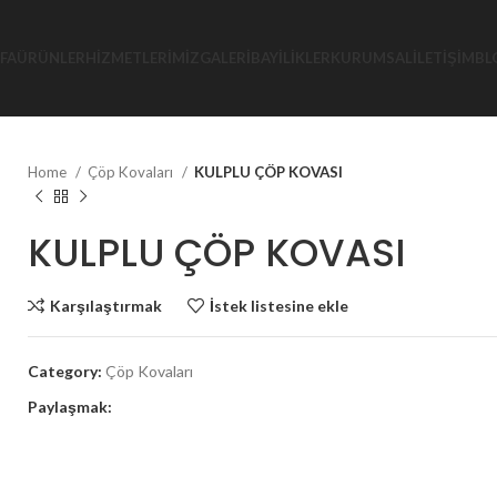
FA
ÜRÜNLER
HIZMETLERIMIZ
GALERI
BAYILIKLER
KURUMSAL
İLETIŞIM
BL
Home
Çöp Kovaları
KULPLU ÇÖP KOVASI
KULPLU ÇÖP KOVASI
Karşılaştırmak
İstek listesine ekle
Category:
Çöp Kovaları
Paylaşmak: