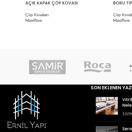
AÇIK KAPAK ÇÖP KOVASI
BORU TİP
Çöp Kovaları
Çöp Koval
Maxiflow
Maxiflow
SON EKLENEN YAZ
Vitri
Nele
10/0
Sera