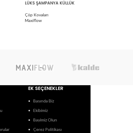
LÜKS ŞAMPANYA KÜLLÜK
MICRO Ç
Çöp Kovaları
Çöp Kovala
Maxiflow
Maxiflow
EK SEÇENEKLER
Basında Biz
ğu
Ekibimiz
Bayimiz Olun
orular
Çerez Politikası