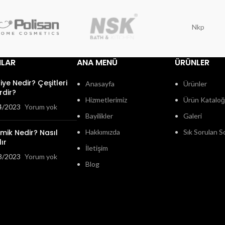
Nkp
ILAR
ANA MENÜ
ÜRÜNLER
fiye Nedir? Çeşitleri
Anasayfa
Ürünler
rdir?
Hizmetlerimiz
Ürün Katalo
4/2023
Yorum yok
Bayilikler
Galeri
mik Nedir? Nasıl
Hakkımızda
Sık Sorulan S
ır
İletişim
3/2023
Yorum yok
Blog