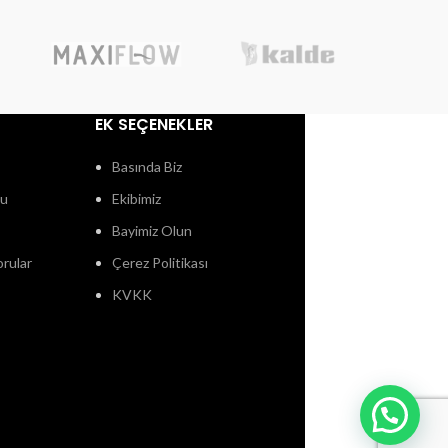
EK SEÇENEKLER
Basında Biz
ğu
Ekibimiz
Bayimiz Olun
orular
Çerez Politikası
KVKK