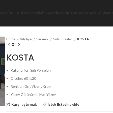
FA
ÜRÜNLER
HIZMETLERIMIZ
GALERI
BAYILIKLER
KURUMSAL
İLETIŞIM
BL
Home
Vitrifiye
Seramik
Sırlı Porselen
KOSTA
KOSTA
Kategoriler: Sırlı Porselen
Ölçüler: 60×120
Renkler: Gri , Vizon , Krem
Yüzey Görünümü: Mat Yüzey
Karşılaştırmak
İstek listesine ekle