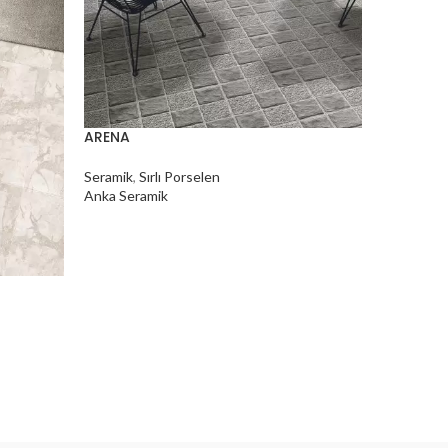
ARENA
ASEL
Seramik
,
Sırlı Porselen
Seramik
,
S
Anka Seramik
Anka Sera