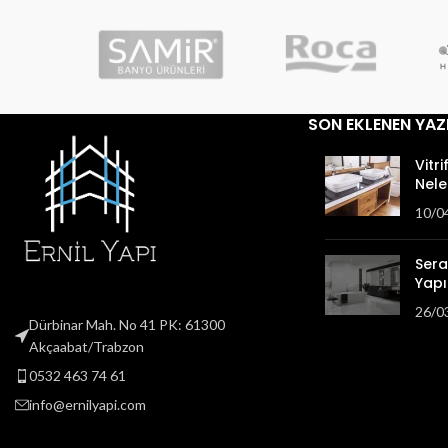
SON EKLENEN YAZ
Vitri
Nele
10/0
Sera
Yapıl
26/0
Dürbinar Mah. No 41 PK: 61300
Akçaabat/Trabzon
0532 463 74 61
info@ernilyapi.com