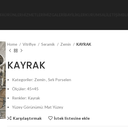
FA
ÜRÜNLER
HIZMETLERIMIZ
GALERI
BAYILIKLER
KURUMSAL
İLETIŞIM
BL
Home
Vitrifiye
Seramik
Zemin
KAYRAK
KAYRAK
Kategoriler: Zemin , Sırlı Porselen
Ölçüler: 45×45
Renkler: Kayrak
Yüzey Görünümü: Mat Yüzey
Karşılaştırmak
İstek listesine ekle