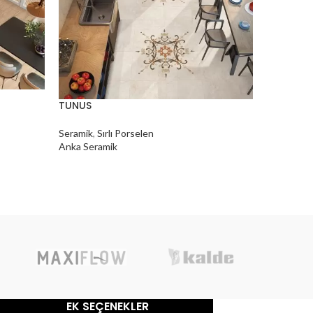
URAS
TUNUS
Seramik
,
D
Seramik
,
Sırlı Porselen
Anka Sera
Anka Seramik
EK SEÇENEKLER