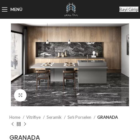
Bayi Girişi
MENÜ
Büyütmek için tıklayın
Home
Vitrifiye
Seramik
Sırlı Porselen
GRANADA
GRANADA