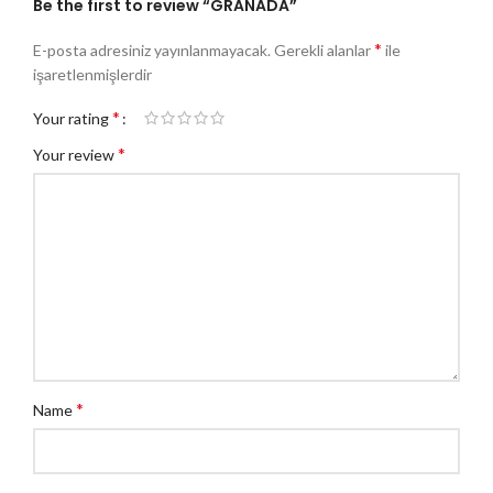
Be the first to review “GRANADA”
*
E-posta adresiniz yayınlanmayacak.
Gerekli alanlar
ile
işaretlenmişlerdir
*
Your rating
*
Your review
*
Name