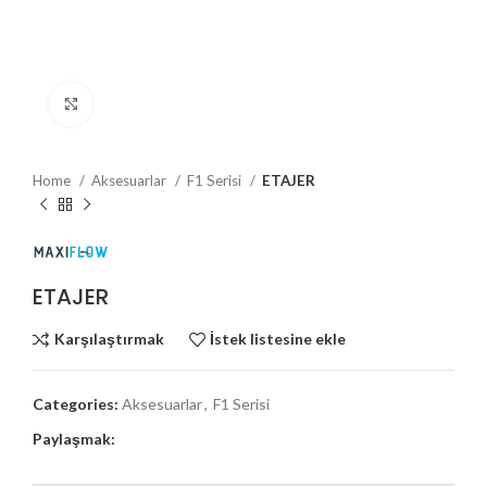
Büyütmek için tıklayın
Home
Aksesuarlar
F1 Serisi
ETAJER
ETAJER
Karşılaştırmak
İstek listesine ekle
Categories:
Aksesuarlar
,
F1 Serisi
Paylaşmak: