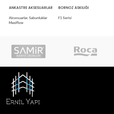
ANKASTRE AKSESUARLAR
BORNOZ ASKILIĞI
ÇÖP
AK
Aksesuarlar
,
Sabunluklar
F1 Serisi
Maxiflow
Aks
Max