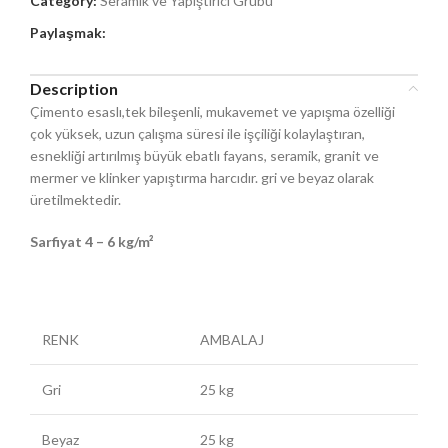
Category:
Seramik ve Yapıştırıcı Grubu
Paylaşmak:
Description
Çimento esaslı,tek bileşenli, mukavemet ve yapışma özelliği
çok yüksek, uzun çalışma süresi ile işçiliği kolaylaştıran,
esnekliği artırılmış büyük ebatlı fayans, seramik, granit ve
mermer ve klinker yapıştırma harcıdır. gri ve beyaz olarak
üretilmektedir.
Sarfiyat 4 – 6 kg/m²
RENK
AMBALAJ
Gri
25 kg
Beyaz
25 kg