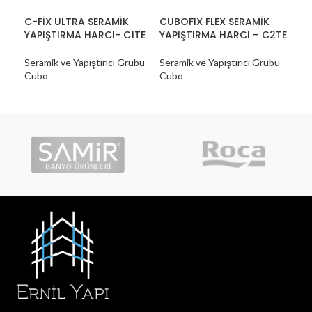
C-FİX ULTRA SERAMİK
CUBOFIX FLEX SERAMİK
CU
YAPIŞTIRMA HARCI- C1TE
YAPIŞTIRMA HARCI – C2TE
MER
HAR
Seramik ve Yapıştırıcı Grubu
Seramik ve Yapıştırıcı Grubu
Cubo
Cubo
Sera
Cu