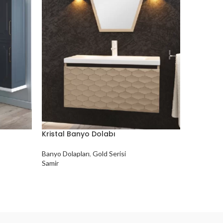
Kristal Banyo Dolabı
Kumsal B
Banyo Dolapları
,
Gold Serisi
Banyo Dola
Samir
Samir