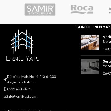
SON EKLENEN YAZ
Vitri
Nele
10/0
Sera
Yapıl
26/0
Dürbinar Mah. No 41 PK: 61300
Akçaabat/Trabzon
0532 463 74 61
info@ernilyapi.com