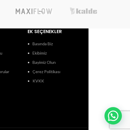
EK SEÇENEKLER
Basında Biz
ğu
Ekibimiz
Bayimiz Olun
orular
Çerez Politikası
KVKK