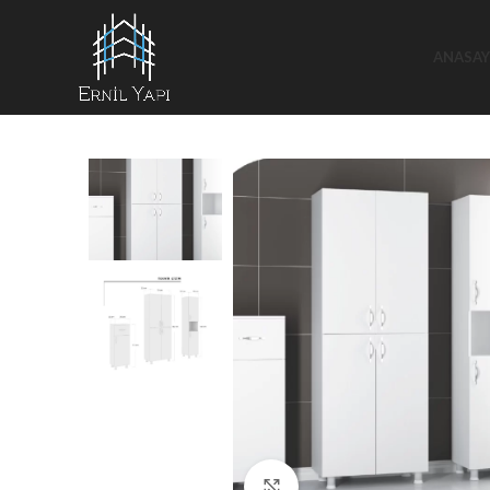
ANASAY
Büyütmek için tıklayın