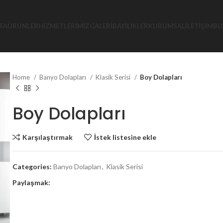
FA
ÜRÜNLER
HIZMETLERIMIZ
GALERI
BAYILIKLER
KURUMSAL
İLETIŞIM
BL
Home
Banyo Dolapları
Klasik Serisi
Boy Dolapları
Boy Dolapları
Karşılaştırmak
İstek listesine ekle
Categories:
Banyo Dolapları
,
Klasik Serisi
Paylaşmak: