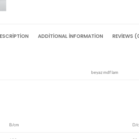
ESCRIPTION
ADDITIONAL INFORMATION
REVIEWS (
beyaz mdf lam
B/cm
D/