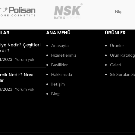
Nkp
ILAR
ANA MENÜ
ÜRÜNLER
fiye Nedir? Çeşitleri
Anasayfa
Ürünler
rdir?
Hizmetlerimiz
Ürün Katalo
4/2023
Yorum yok
Bayilikler
Galeri
mik Nedir? Nasıl
Hakkımızda
Sık Sorulan S
ır
İletişim
3/2023
Yorum yok
Blog