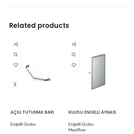
Related products
AÇILI TUTUNMA BARI
KULPLU ENGELLİ AYNASI
L T
Engelli Grubu
Engelli Grubu
Eng
Maxiflow
Max