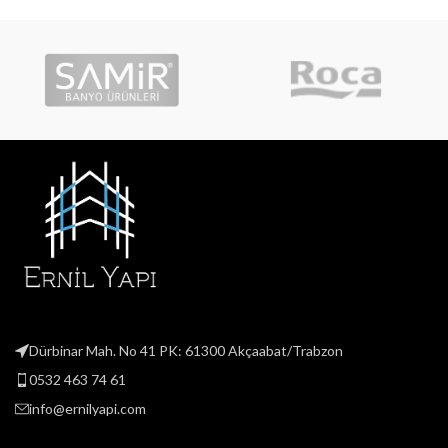
Dürbinar Mah. No 41 PK: 61300 Akçaabat/Trabzon
0532 463 74 61
info@ernilyapi.com